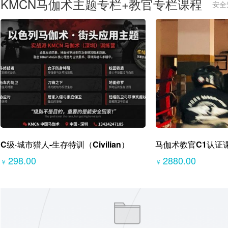
KMCN马伽术主题专栏+教官专栏课程
安全
C级·城市猎人-生存特训（Civilian）
马伽术教官C1认证
298.00
2880.00
￥
￥