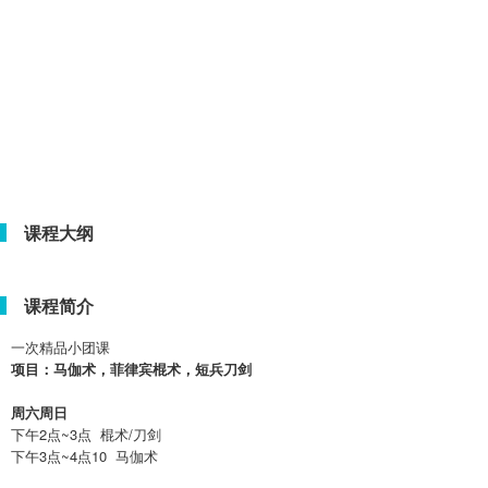
课程大纲
课程简介
一次精品小团课
项目：马伽术，菲律宾棍术，短兵刀剑
周六周日
下午2点~3点 棍术/刀剑
下午3点~4点10 马伽术