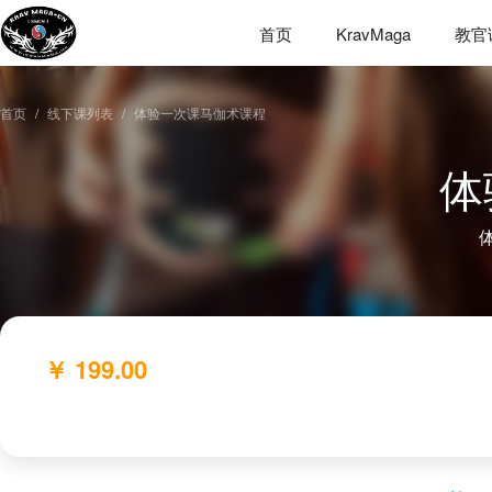
首页
KravMaga
教官
首页
线下课列表
体验一次课马伽术课程
体
￥ 199.00