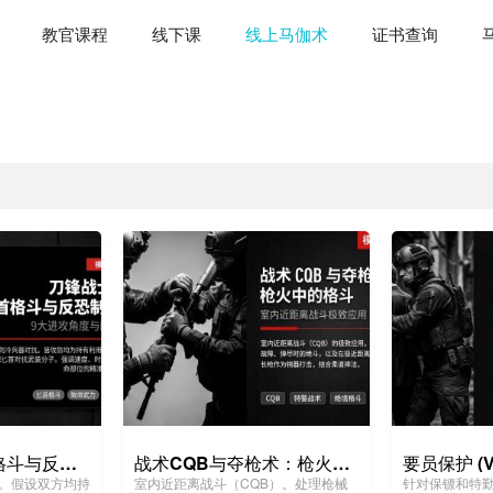
教官课程
线下课
线上马伽术
证书查询
刀锋战士：匕首格斗与反恐制杀
战术CQB与夺枪术：枪火中的格斗
。假设双方均持
室内近距离战斗（CQB）。处理枪械
针对保镖和特