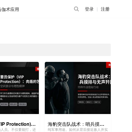
登录
注册
马伽术应用
要员保护 (VIP Protection)：肉盾的艺术
海豹突击队战术：哨兵摸排与无声歼敌
勤人员。不仅要能打，还
纯军事用途。如何从背后接近敌人并实