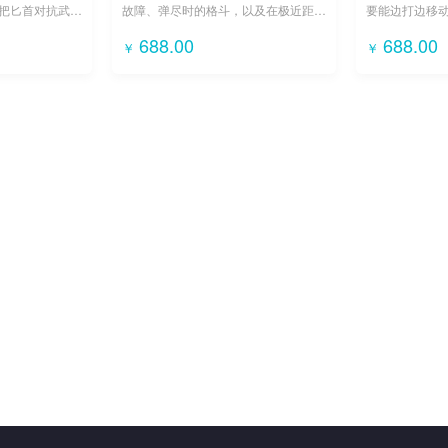
把匕首对抗武装
故障、弹尽时的格斗，以及在极近距离
要能边打边移动
与致命部位的精
如何使用长枪作为钝器打击，结合柔道
（Diamond F
688.00
688.00
￥
￥
摔法。