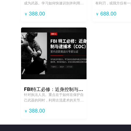
成为武器。学习如何快速识别并利用战
有利刃，或我方仅有一
术笔、手机、外套、甚至水瓶进行防
分子。强调速度、时机
388.00
688.00
￥
￥
卫。
准打击。
FBI特工必修：近身控制与逮捕术 (CQC)
针对执法人员。重点在于如何在保护自
己武器的同时，利用古流柔术的关节锁
和投技，迅速将嫌疑人从站立控制到地
388.00
￥
面并完成上铐。