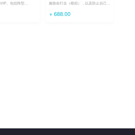
VIP。包括阵型
施致命打击（模拟），以及防止自己被
ormation）和紧急撤离。
偷袭。包含匕首格斗和绞杀技术。
688.00
￥