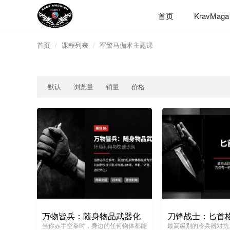
首页
KravMaga
首页
课程列表
军警马伽术主题课
默认
浏览量
销量
价格
万物皆兵：随身物品武器化
当你赤手空拳时，身边的任何物体都能
最高级别的冷兵器对抗